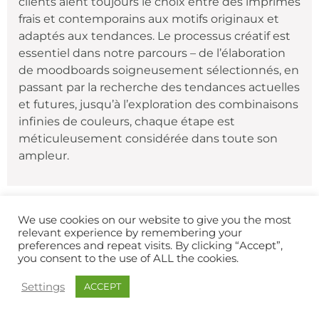
clients aient toujours le choix entre des imprimés
frais et contemporains aux motifs originaux et
adaptés aux tendances. Le processus créatif est
essentiel dans notre parcours – de l’élaboration
de moodboards soigneusement sélectionnés, en
passant par la recherche des tendances actuelles
et futures, jusqu’à l’exploration des combinaisons
infinies de couleurs, chaque étape est
méticuleusement considérée dans toute son
ampleur.
We use cookies on our website to give you the most
relevant experience by remembering your
DESIGNS SUR-MESURE
preferences and repeat visits. By clicking “Accept”,
you consent to the use of ALL the cookies.
Settings
ACCEPT
Les textiles imprimés sur-mesure sont créés en