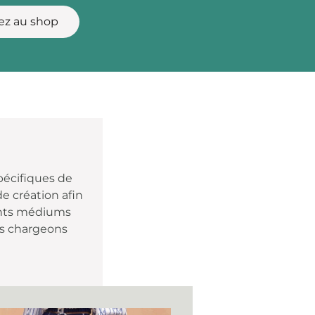
ez au shop
pécifiques de
de création afin
rents médiums
us chargeons