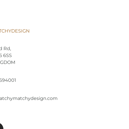
TCHYDESIGN
d Rd,
6 6SS
NGDOM
8694001
atchymatchydesign.com