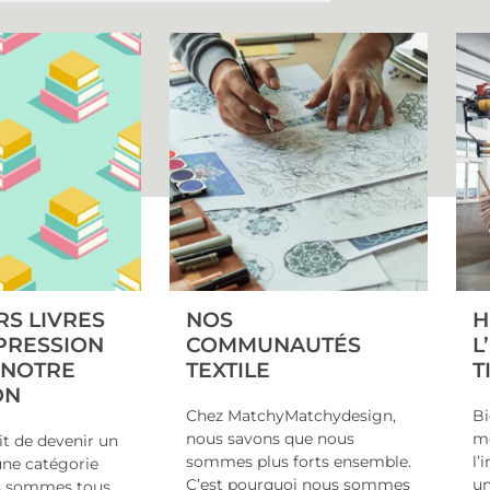
RS LIVRES
NOS
H
MPRESSION
COMMUNAUTÉS
L
: NOTRE
TEXTILE
T
ON
Chez MatchyMatchydesign,
Bi
nous savons que nous
mo
git de devenir un
sommes plus forts ensemble.
l’
une catégorie
C’est pourquoi nous sommes
un
s sommes tous