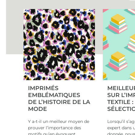
IMPRIMÉS
MEILLEU
EMBLÉMATIQUES
SUR L’I
DE L’HISTOIRE DE LA
TEXTILE 
MODE
SÉLECTI
Y a-t-il un meilleur moyen de
Lorsqu’il s’a
prouver l’importance des
expert dans 
motifs qu’en évoquant
donnée, nou