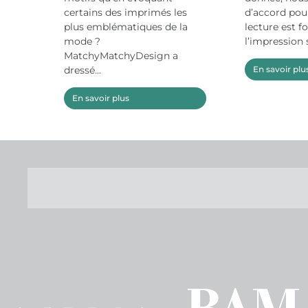
certains des imprimés les
d’accord pour
plus emblématiques de la
lecture est f
mode ?
l’impression s
MatchyMatchyDesign a
dressé...
En savoir plu
En savoir plus