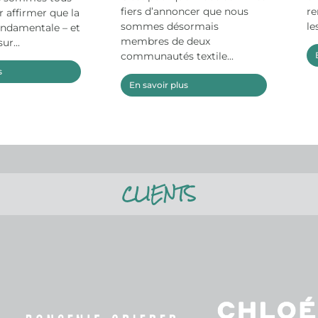
fiers d’annoncer que nous
re
 affirmer que la
sommes désormais
le
ondamentale – et
membres de deux
ur...
communautés textile...
s
En savoir plus
CLIENTS