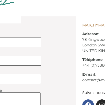
EZ-
MATCHYMA
Adresse
:
78 Kingwoo
London SW
UNITED KI
Téléphone
:
+44 (0)738
E-mail
:
contact@m
e
Suivez nous